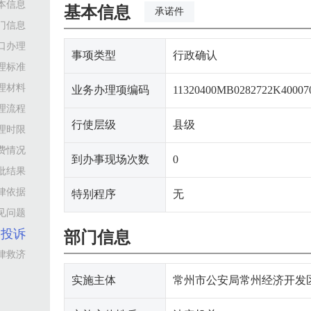
本信息
基本信息
承诺件
门信息
口办理
事项类型
行政确认
理标准
理材料
业务办理项编码
11320400MB0282722K40007
理流程
行使层级
县级
理时限
费情况
到办事现场次数
0
批结果
律依据
特别程序
无
见问题
询投诉
部门信息
律救济
实施主体
常州市公安局常州经济开发