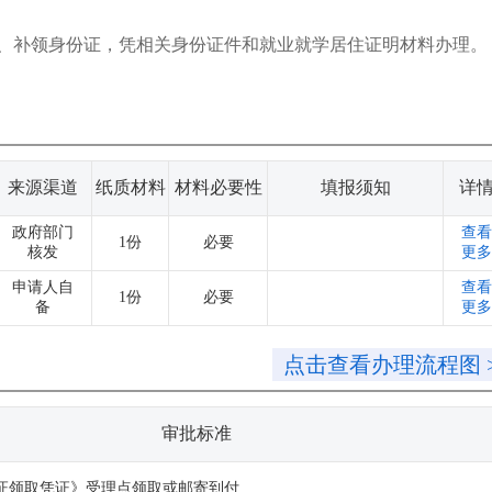
、补领身份证，凭相关身份证件和就业就学居住证明材料办理。
来源渠道
纸质材料
材料必要性
填报须知
详
政府部门
查看
1份
必要
核发
更多
申请人自
查看
1份
必要
备
更多
点击查看办理流程图 
审批标准
证领取凭证》受理点领取或邮寄到付