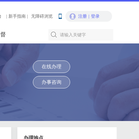
台
| 新手指南 |
无障碍浏览
注册
|
登录
要督
在线办理
办事咨询
办理地点