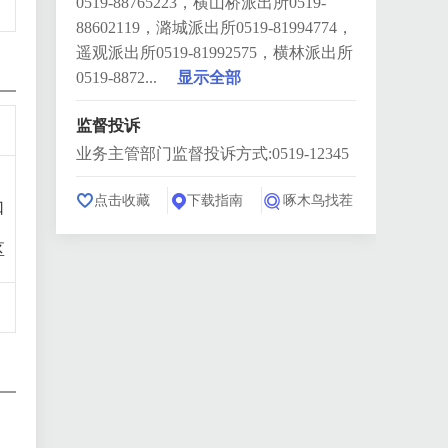
0519-88765223，横山桥派出所0519-
88602119，潞城派出所0519-81994774，
遥观派出所0519-81992575，横林派出所
0519-8872...
显示全部
监督投诉
业务主管部门监督投诉方式:0519-12345
：
点击收藏
下载指南
啄木鸟找茬
口
：
区