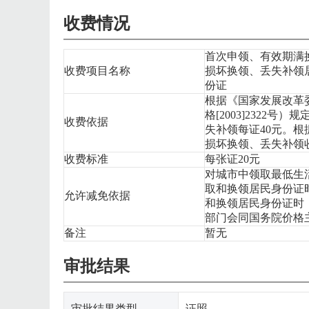
收费情况
首次申领、有效期满
收费项目名称
损坏换领、丢失补领
份证
根据《国家发展改革
格[2003]2322
收费依据
失补领每证40元。根
损坏换领、丢失补领
收费标准
每张证20元
对城市中领取最低生
取和换领居民身份证
允许减免依据
和换领居民身份证时
部门会同国务院价格
备注
暂无
审批结果
审批结果类型
证照